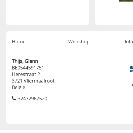
Home
Webshop
Inf
Thijs, Glenn
BE0544591751
Herestraat 2
3721 Vliermaalroot
België
32472967520