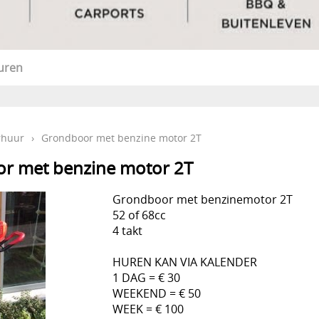
uren
rhuur
›
Grondboor met benzine motor 2T
r met benzine motor 2T
Grondboor met benzinemotor 2T
52 of 68cc
4 takt
HUREN KAN VIA KALENDER
1 DAG = € 30
WEEKEND = € 50
WEEK = € 100