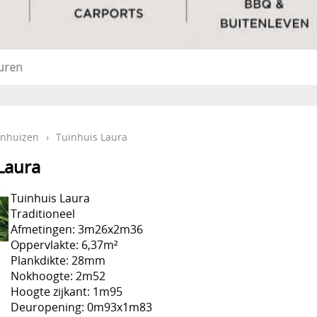
uren
inhuizen
›
Tuinhuis Laura
Laura
Tuinhuis Laura
Traditioneel
Afmetingen: 3m26x2m36
Oppervlakte: 6,37m²
Plankdikte: 28mm
Nokhoogte: 2m52
Hoogte zijkant: 1m95
Deuropening: 0m93x1m83