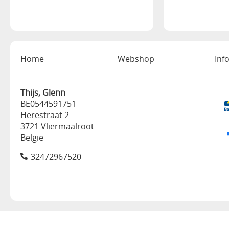
Home
Webshop
Inf
Thijs, Glenn
BE0544591751
Herestraat 2
3721 Vliermaalroot
België
32472967520