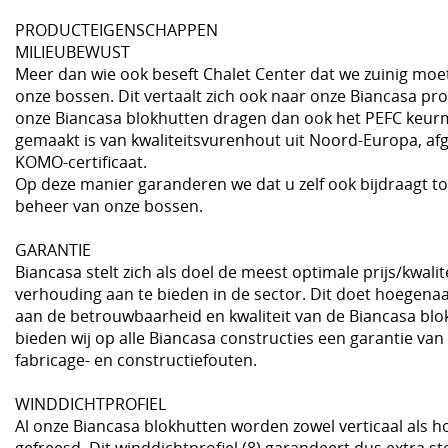
PRODUCTEIGENSCHAPPEN
MILIEUBEWUST
Meer dan wie ook beseft Chalet Center dat we zuinig moet
onze bossen. Dit vertaalt zich ook naar onze Biancasa pro
onze Biancasa blokhutten dragen dan ook het PEFC keurm
gemaakt is van kwaliteitsvurenhout uit Noord-Europa, a
KOMO-certificaat.
Op deze manier garanderen we dat u zelf ook bijdraagt
beheer van onze bossen.
GARANTIE
Biancasa stelt zich als doel de meest optimale prijs/kwalit
verhouding aan te bieden in de sector. Dit doet hoegen
aan de betrouwbaarheid en kwaliteit van de Biancasa bl
bieden wij op alle Biancasa constructies een garantie van 
fabricage- en constructiefouten.
WINDDICHTPROFIEL
Al onze Biancasa blokhutten worden zowel verticaal als h
gefreesd. Dit winddichtprofiel (8) garandeert dus extra s