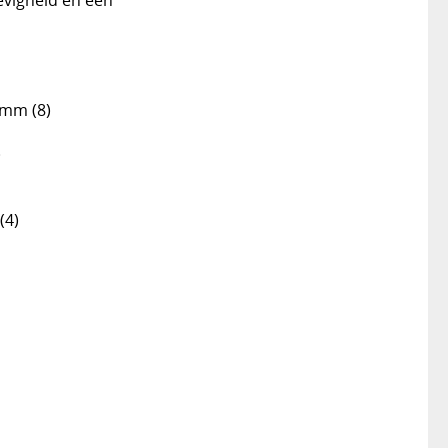
 mm (8)
)
(4)