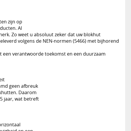
en zijn op
ducten. Al
erk. Zo weet u absoluut zeker dat uw blokhut
fgeleverd volgens de NEN-normen (5466) met bijhorend
 tot een verantwoorde toekomst en een duurzaam
eit
aamd geen afbreuk
okhutten. Daarom
5 jaar, wat betreft
orizontaal
tevigheid en een