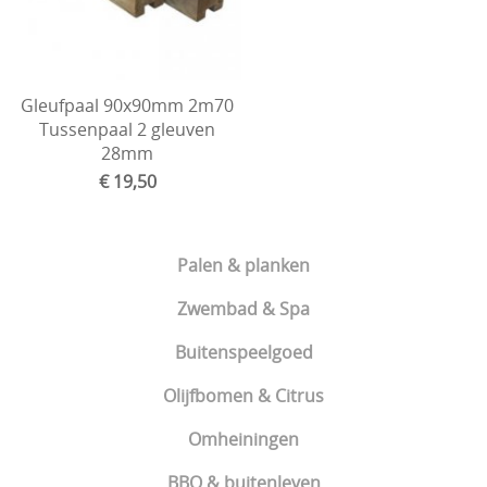
OSB3 Platen
Poorten
Gleufpaal 90x90mm 2m70
Tuinhuizen
Tussenpaal 2 gleuven
28mm
Verhuur
€ 19,50
Cadeaubon
Palen & planken
Zwembad & Spa
Buitenspeelgoed
Olijfbomen & Citrus
Omheiningen
BBQ & buitenleven