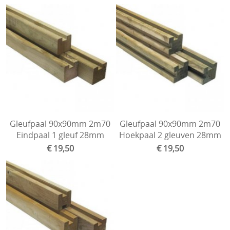
Contact
Buitenspeelgoed
Openingsuren
Olijfbomen & Citrus
Omheiningen
BBQ & buitenleven
Banken en Tuin deco
Grondboren
Gleufpaal 90x90mm 2m70
Gleufpaal 90x90mm 2m70
Eindpaal 1 gleuf 28mm
Hoekpaal 2 gleuven 28mm
Speeltuigen
€ 19,50
€ 19,50
Ijzerwaren
Ramen bijgebouw
Pellets
Carports